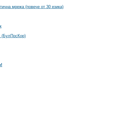
ична мрежа (повече от 30 езика)
к
 (БулПосКор)
е!