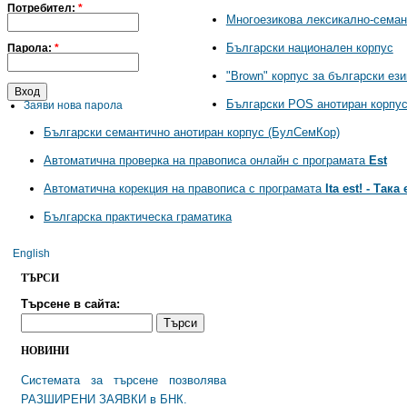
Потребител:
*
Многоезикова лексикално-семант
Български национален корпус
Парола:
*
"Brown" корпус за български ези
Български POS анотиран корпус
Заяви нова парола
Български семантично анотиран корпус (БулСемКор)
Автоматична проверка на правописа онлайн с програмата
Est
Автоматична корекция на правописа с програмата
Ita est! - Така 
Българска практическа граматика
English
TЪРСИ
Търсене в сайта:
НОВИНИ
Системата за търсене позволява
РАЗШИРЕНИ ЗАЯВКИ в БНК.