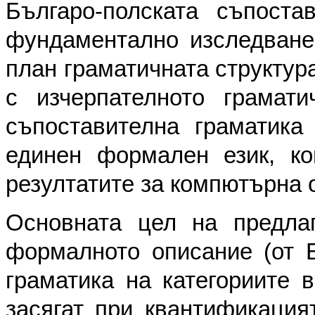
Българо-полската съпоста
фундаментално изследване
план граматичната структур
с изчерпателното грамати
съпоставителна граматика
единен формален език, ко
резултатите за компютърна 
Основната цел на предла
формалното описание (от Б
граматика на категориите в
засягат при квантификацият