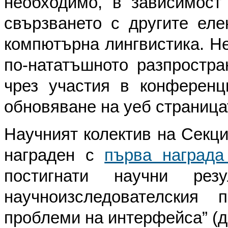
необходимо, в зависимост
свързването с другите еле
компютърна лингвистика. Не
по-нататъшното разпростра
чрез участия в конференц
обновяване на уеб страница
Научният колектив на Секци
награден с
първа награда
постигнати научни рез
научноизследователския 
проблеми на интерфейса” (д