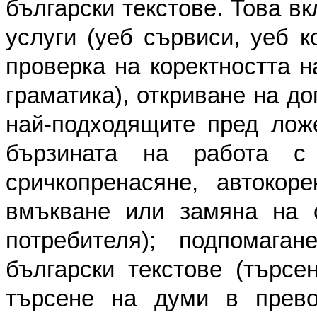
български текстове. Това в
услуги (уеб сървиси, уеб к
проверка на коректността н
граматика), откриване на д
най-подходящите пред ложе
бързината на работа с 
сричкопренасяне, автокор
вмъкване или замяна на с
потребителя); подпомага
български текстове (търсе
търсене на думи в превод