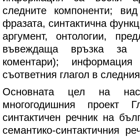
следните компоненти; вид
фразата, синтактична функц
аргумент, онтологии, пре
въвеждаща връзка за п
коментари); информаци
съответния глагол в следния
Основната цел на нас
многогодишния проект Гл
синтактичен речник на бъл
семантико-синтактичния ре