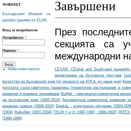
Завършени
WORDNET
Българският Wordnet се
разпространява от ELDA.
През последнит
Вход за потребители
Потребител:
*
секцията са у
Парола:
*
международни на
CESAR: CEntral and South-east europeAn
Заяви нова парола
редактиране на български текстове
Lex
богатство на българския език (от началото на XIX в. до наши дни)
Кван
полската съпоставителна граматика (теоретични изследвания и комп
развитие и взаимно проникване
BulNet - лексикално-семантична мрежа
на българския език (2005-2010)
Автоматична граматична корекция на
машинен превод (2008-2010)
DaskaL - електронно обучение (2004-200
(2006)
BalkaNet (2001-2004)
TELRI I и II (1997-1997, 1999-2002)
INTEX 
(1994-1996)