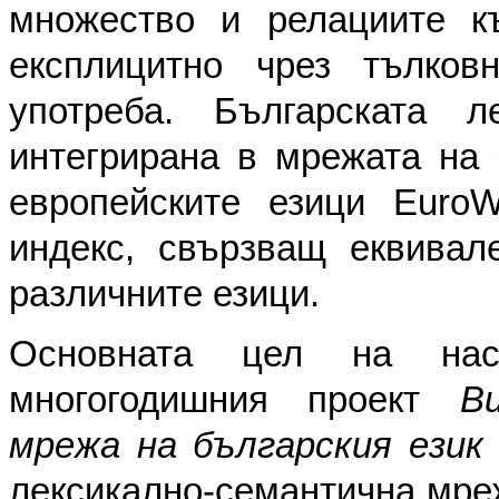
множество и релациите к
експлицитно чрез тълков
употреба. Българската л
интегрирана в мрежата на 
европейските езици EuroW
индекс, свързващ еквивал
различните езици.
Основната цел на нас
многогодишния проект
B
мрежа на българския език
лексикално-семантична мре