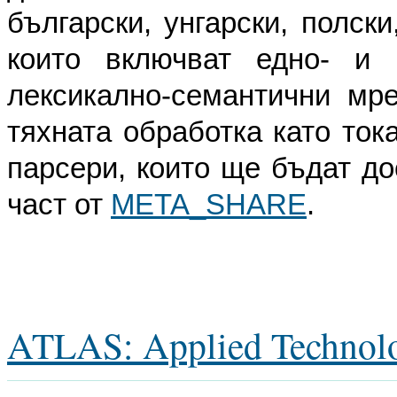
български, унгарски, полск
които включват едно- и м
лексикално-семантични мр
тяхната обработка като ток
парсери, които ще бъдат до
част от
META_SHARE
.
ATLAS: Applied Technol