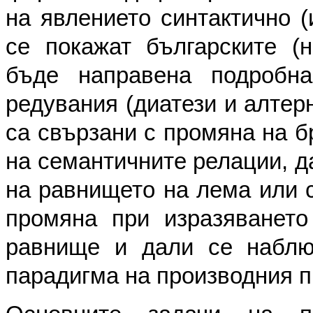
на явлението синтактично (
се покажат българските (н
бъде направена подробна
редувания (диатези и алтер
са свързани с промяна на б
на семантичните релации, д
на равнището на лема или 
промяна при изразяването
равнище и дали се наблюд
парадигма на производния п