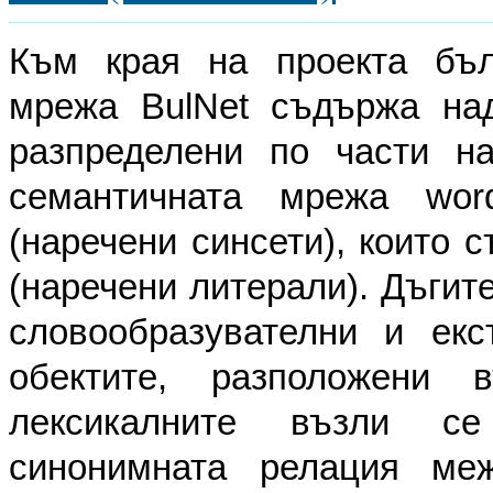
Към края на проекта бълг
мрежа BulNet съдържа на
разпределени по части на
семантичната мрежа wor
(наречени синсети), които 
(наречени литерали). Дъгит
словообразувателни и екс
обектите, разположени 
лексикалните възли с
синонимната релация ме