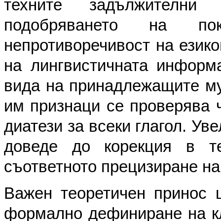
техните задължителни
подобряването на по
непротиворечивост на езико
на лингвистичната информа
вида на принадлежащите му 
им признаци се проверява ч
диатези за всеки глагол. Ув
доведе до корекция в т
съответното прецизиране на
Важен теоретичен принос 
формално дефиниране на кла