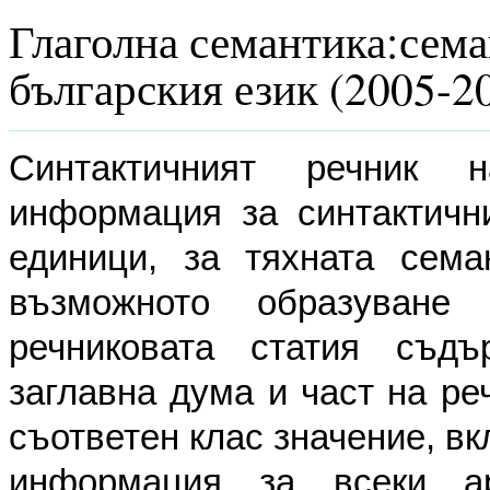
Глаголна семантика:сема
българския език (2005-2
Синтактичният речник 
информация за синтактичн
единици, за тяхната сема
възможното образуване
речниковата статия съдъ
заглавна дума и част на ре
съответен клас значение, в
информация за всеки ар