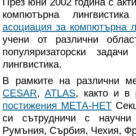
През юни 2002 година с акт
компютърна лингвисти
асоциация за компютърна л
учени от различни облас
популяризаторски задач
лингвистика.
В рамките на различни м
CESAR
,
ATLAS
, както и в
постижения МЕТА-НЕТ
Секц
си сътрудничи с научни 
Румъния, Сърбия, Чехия, Фра