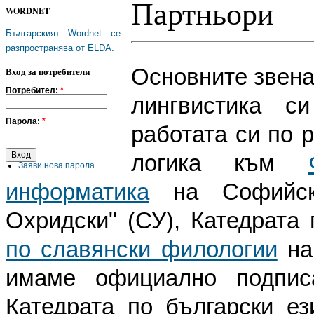
Партньори
WORDNET
Българският Wordnet се
разпространява от ELDA.
Основните звена
Вход за потребители
Потребител:
*
лингвистика с
Парола:
*
работата си по 
логика към
Заяви нова парола
информатика
на Софийски
Охридски" (СУ), Катедрата
по славянски филологии
на
имаме официално подписа
Катедрата по български е