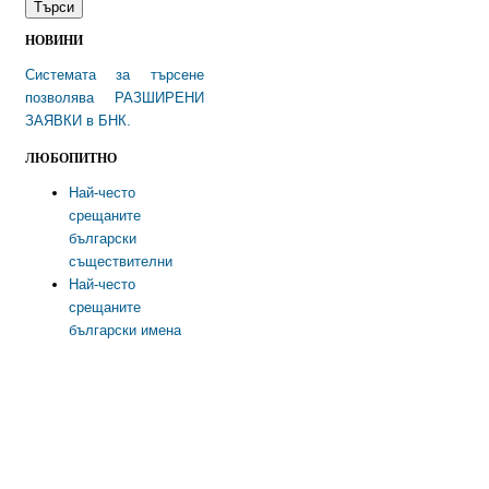
НОВИНИ
Системата за търсене
позволява РАЗШИРЕНИ
ЗАЯВКИ в БНК.
ЛЮБОПИТНО
Най-често
срещаните
български
съществителни
Най-често
срещаните
български имена