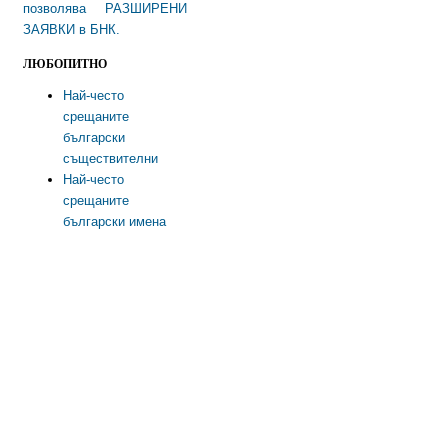
позволява РАЗШИРЕНИ
ЗАЯВКИ в БНК.
ЛЮБОПИТНО
Най-често
срещаните
български
съществителни
Най-често
срещаните
български имена