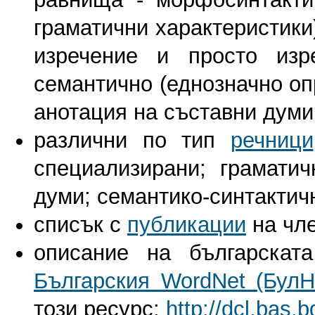
граматични характеристики
изречение и просто изр
семантично (еднозначно оп
анотация на съставни думи
различни по тип
речници
специализирани; грамати
думи; семантико-синтактичн
списък с
публикации
на чле
описание на българскат
Българския WordNet (БулН
този ресурс:
http://dcl.bas.