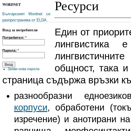
Ресурси
WORDNET
Българският Wordnet се
разпространява от ELDA.
Един от приорит
Вход за потребители
Потребител:
*
лингвистика 
Парола:
*
лингвистичните
общност, така и
Заяви нова парола
страница съдържа връзки к
разнообразни едноезико
корпуси
, обработени (ток
изречение) и анотирани на
равнища - морфосинтакти