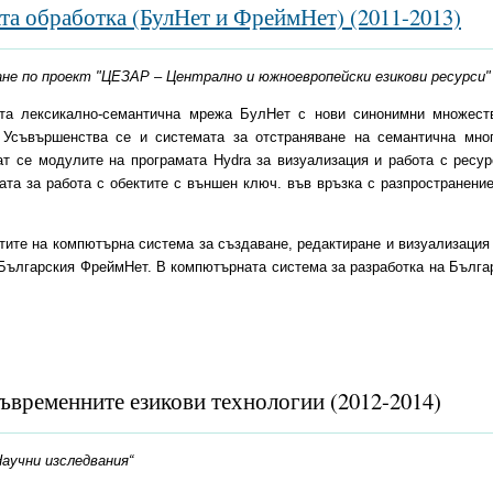
та обработка (БулНет и ФреймНет) (2011-2013)
ане по проект "ЦЕЗАР – Централно и южноевропейски езикови ресурси"
ата лексикално-семантична мрежа БулНет с нови синонимни множеств
. Усъвършенства се и системата за отстраняване на семантична мног
ат се модулите на програмата Hydra за визуализация и работа с ресур
ата за работа с обектите с външен ключ. във връзка с разпространени
тите на компютърна система за създаване, редактиране и визуализация 
а Българския ФреймНет. В компютърната система за разработка на Бълга
ъвременните езикови технологии (2012-2014)
Научни изследвания“