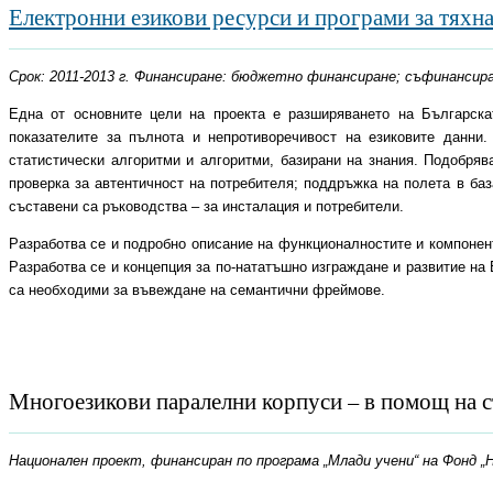
Електронни езикови ресурси и програми за тяхна
Срок: 2011-2013 г. Финансиране: бюджетно финансиране; съфинансир
Една от основните цели на проекта е разширяването на Българск
показателите за пълнота и непротиворечивост на езиковите данни
статистически алгоритми и алгоритми, базирани на знания. Подобряв
проверка за автентичност на потребителя; поддръжка на полета в баз
съставени са ръководства – за инсталация и потребители.
Разработва се и подробно описание на функционалностите и компонен
Разработва се и концепция за по-нататъшно изграждане и развитие н
са необходими за въвеждане на семантични фреймове.
Многоезикови паралелни корпуси – в помощ на с
Национален проект, финансиран по програма „Млади учени“ на Фонд „