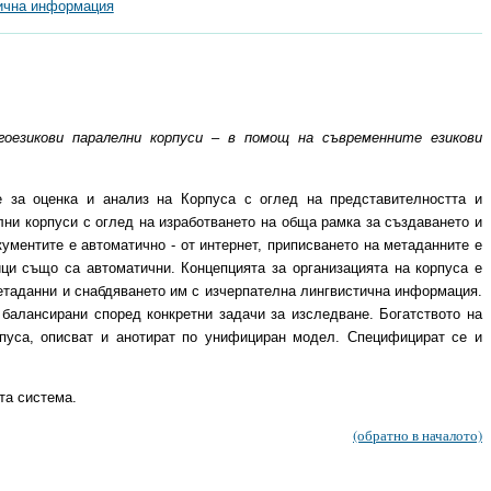
тична информация
гоезикови паралелни корпуси – в помощ на съвременните езикови
е за оценка и анализ на Корпуса с оглед на представителността и
лни корпуси с оглед на изработването на обща рамка за създаването и
ументите е автоматично - от интернет, приписването на метаданните е
ци също са автоматични. Концепцията за организацията на корпуса е
метаданни и снабдяването им с изчерпателна лингвистична информация.
балансирани според конкретни задачи за изследване. Богатството на
пуса, описват и анотират по унифициран модел. Специфицират се и
та система.
(обратно в началото)