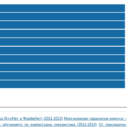
ка (БулНет и ФреймНет) (2011-2013)
Многоезикови паралелни корпуси –
в обучението по компютърна лингвистика (2012-2014)
От лексикално-