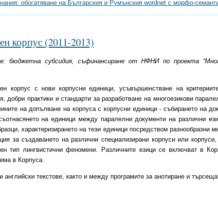
знания: обогатяване на Българския и Румънския wordnet с морфо-семан
ен корпус (2011-2013)
ане: бюджeтна субсидия, съфинансиране от НФНИ по проекта “Мно
ен корпус с нови корпусни единици, усъвършенстване на критериит
я, добри практики и стандарти за разработване на многоезикови парале
чините на допълване на корпуса с корпусни единици - събирането на док
 съотнасянето на единици между паралелни документи на различни ези
бразци, характеризирането на тези единици посредством разнообразни 
ия за създаването на различни специализирани корпуси или корпуси, 
чен тип лингвистични феномени. Различните езици се включват в Кор
ема в Корпуса.
 английски текстове, както и между програмите за анотиране и търсеща