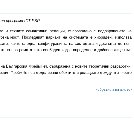
 по програма ICT PSP
а и техните семантични релации, съпроводено с подобряването на
означност. Последният вариант на системата е хибриден, използва
сите, както следва: конфигурацията на системата и достъпът до нея;
ето на програмата като свободен код е определен и добавен лицензът,
на Българския ФреймНет, съобразена с новите теоретични разработки.
рския ФреймНет са моделирани обектите и релациите между тях, които
(обратно в началото)