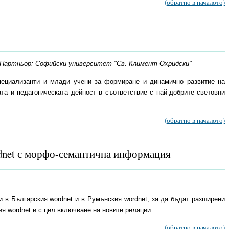
(обратно в началото)
" Партньор: Софийски университет "Св. Климент Охридски"
специализанти и млади учени за формиране и динамично развитие на
та и педагогическата дейност в съответствие с най-добрите световни
(обратно в началото)
rdnet с морфо-семантична информация
 в Българския wordnet и в Румънския wordnet, за да бъдат разширени
я wordnet и с цел включване на новите релации.
(обратно в началото)