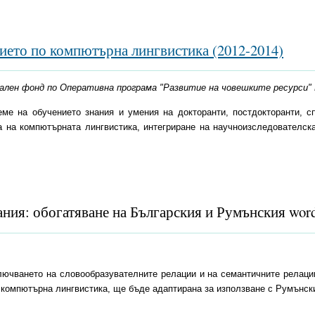
нието по компютърна лингвистика (2012-2014)
оциален фонд по Оперативна програма "Развитие на човешките ресурси
еме на обучението знания и умения на докторанти, постдокторанти, 
а на компютърната лингвистика, интегриране на научноизследователска
ания: обогатяване на Българския и Румънския wo
лючването на словообразувателните релации и на семантичните релации
 компютърна лингвистика, ще бъде адаптирана за използване с Румънски