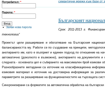
семантични мрежи към бази от 
Потребител:
*
Парола:
*
Българският национал
Заяви нова парола
Срок: 2011-2013 г. Финансир
технологии“
Проектът цели разширяване и обогатяване на Българския национал
балансираността му. Работи се по създаване на принципи, методологи
анотирането им, като е възприет и единен подход по отношение на на
автоматично (доколкото е възможно), анотирането на документите и
следната - основната цел е събирането на максимален брой езикови о
Разнообразните метаданни са източник на класификационна информац
езиковия материал е източник на достоверна информация за разли
параметрите за разширяване на функционалностите на търсещата сист
Синхронизирани са форматите за автоматична обработка на български и