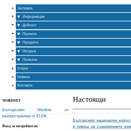
Заглавна
Информация
Дейност
Проекти
Продукти
Ресурси
Полезни
Услуги
Новини
Контакти
Настоящи
WORDNET
Българският Wordnet се
разпространява от ELDA.
Българският национален корпус 
Вход за потребители
в помощ на съвременните език