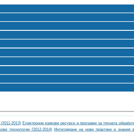
(2011-2013)
Електронни езикови ресурси и програми за тяхната обработ
ови технологии (2012-2014)
Интегриране на нови практики и знания 