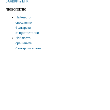
ЗАЯВКИ в БНК.
ЛЮБОПИТНО
Най-често
срещаните
български
съществителни
Най-често
срещаните
български имена