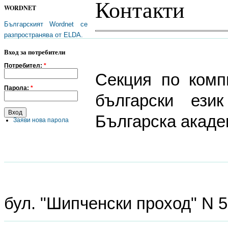
Контакти
WORDNET
Българският Wordnet се
разпространява от ELDA.
Вход за потребители
Потребител:
*
Секция по комп
Парола:
*
български ези
Българска акаде
Заяви нова парола
бул. "Шипченски проход" N 5