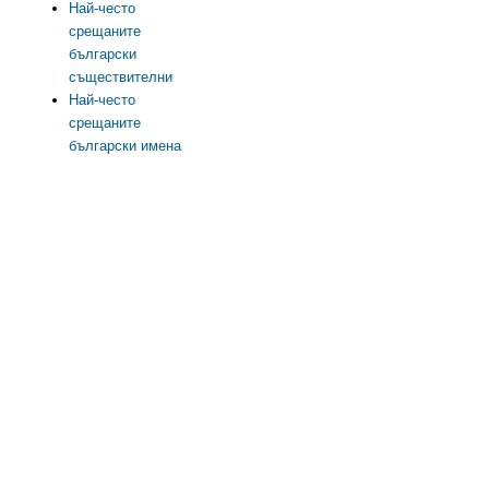
Най-често
срещаните
български
съществителни
Най-често
срещаните
български имена