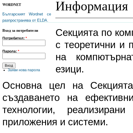
Информация
WORDNET
Българският Wordnet се
разпространява от ELDA.
Секцията по ком
Вход за потребители
Потребител:
*
с теоретични и 
Парола:
*
на компютърна
езици.
Заяви нова парола
Основна цел на Секцията
създаването на ефективн
технологии, реализиран
приложения и системи.