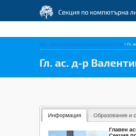
ИБЕ - Секция по компютърна лингвистика
>
Гл. 
Гл. ас. д-р Вален
Информация
Образование и 
Главен ас
Секция п