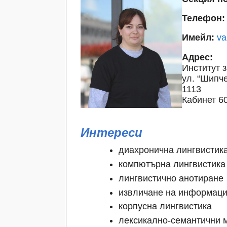
Телефон:
Имейл:
va
Адрес:
Институт з
ул. “Шипч
1113
Кабинет 6
Интереси
диахронична лингвистик
компютърна лингвистика 
лингвистично анотиране
извличане на информац
корпусна лингвистика
лексикално-семантични 