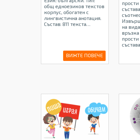
Език: български. Тип:
прости
общ едноезиков текстов
състава
корпус, обогатен с
съотне
лингвистична анотация.
Извърш
Състав: 811 текста…
на вида
връзка
прости
състава
ВИЖТЕ ПОВЕЧЕ