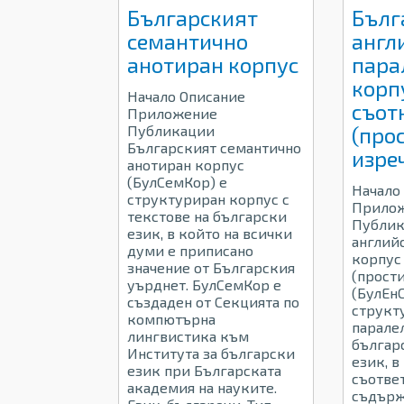
Българският
Бълг
семантично
англ
анотиран корпус
пара
корп
Начало Описание
съот
Приложение
Публикации
(про
Българският семантично
изре
анотиран корпус
(БулСемКор) е
Начало
структуриран корпус с
Прило
текстове на български
Публик
език, в който на всички
англий
думи е приписано
корпус
значение от Българския
(прост
уърднет. БулСемКор е
(БулЕнС
създаден от Секцията по
структ
компютърна
парале
лингвистика към
българ
Института за български
език, в
език при Българската
съотве
академия на науките.
съдърж