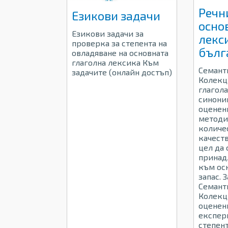
Речн
Езикови задачи
осно
Езикови задачи за
лекс
проверка за степента на
бълг
овладяване на основната
глаголна лексика Към
Семант
задачите (онлайн достъп)
Колекц
глагола
синони
оценен
методи
количе
качест
цел да
принад
към ос
запас. 
Семант
Колекци
оценен
експер
степент