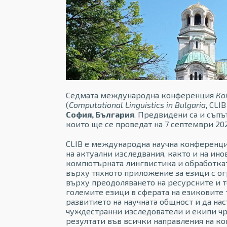
Седмата международна конференция
Ко
(
Computational Linguistics in Bulgaria
, CLI
София, България
. Предвидени са и съп
които ще се проведат на 7 септември 202
CLIB е международна научна конференция
на актуални изследвания, както и на ино
компютърната лингвистика и обработката
върху тяхното приложение за езици с ог
върху преодоляването на ресурсните и 
големите езици в сферата на езиковите
развитието на научната общност и да н
чуждестранни изследователи и екипи чр
резултати във всички направления на к