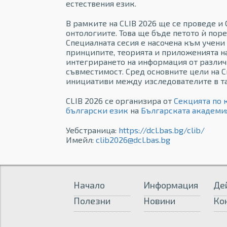
естествения език.
В рамките на CLIB 2026 ще се проведе и
онтологиите. Това ще бъде петото ѝ поре
Специалната сесия е насочена към учени 
принципите, теорията и приложенията на
интегрирането на информация от различ
съвместимост. Сред основните цели на С
инициативи между изследователите в та
CLIB 2026 се организира от
Секцията по
български език
на
Българската академи
Уебстраница:
https://dcl.bas.bg/clib/
Имейл:
clib2026@dcl.bas.bg
Начало
Информация
Де
Полезни
Новини
Ко