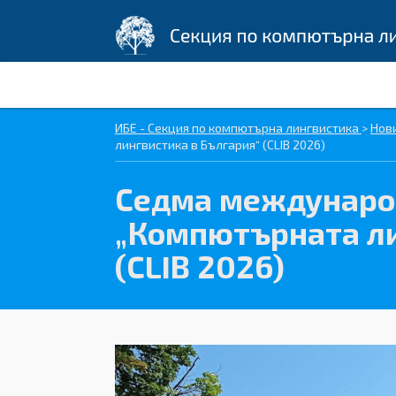
ИБЕ - Секция по компютърна лингвистика
>
Нов
лингвистика в България“ (CLIB 2026)
Седма междунаро
„Компютърната ли
(CLIB 2026)