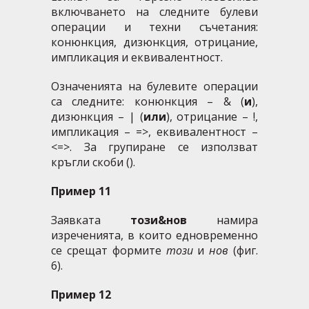
включването на следните булеви
операции и техни съчетания:
конюнкция, дизюнкция, отрицание,
импликация и еквивалентност.
Означенията на булевите операции
са следните: конюнкция – & (
и
),
дизюнкция – | (
или
), отрицание – !,
импликация – =>, еквивалентност –
<=>. За групиране се използват
кръгли скоби ().
Пример 11
Заявката
този&нов
намира
изреченията, в които едновременно
се срещат формите
този
и
нов
(фиг.
6).
Пример 12