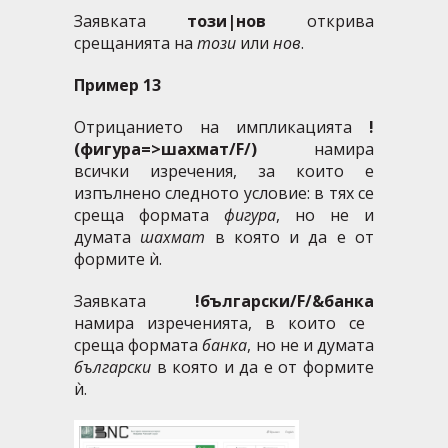
Заявката
този|нов
открива
срещанията на
този
или
нов
.
Пример 13
Отрицанието на импликацията
!
(фигура=>шахмат/F/)
намира
всички изречения, за които е
изпълнено следното условие: в тях се
среща формата
фигура
, но не и
думата
шахмат
в която и да е от
формите ѝ.
Заявката
!български/F/&банка
намира изреченията, в които се
среща формата
банка
, но не и думата
български
в която и да е от формите
ѝ.