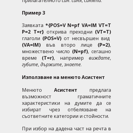
прилагателното
син
:
синя
,
синята
.
Пример 3
Заявката
*{POS=V N=pf VA=IM VT=T
P=2 T=r}
открива преходни
(VT=T)
глаголи
(POS=V)
от несвършен вид
(VA=IM)
във второ лице
(P=2)
,
множествено число
(N=pf)
, сегашно
време
(T=r)
, например
виждате
,
губите
,
държите
,
знаете
.
Използване на менюто Асистент
Менюто
Асистент
предлага
възможност граматичните
характеристики на думите да се
избират чрез отбелязване на
съответните категории и стойности.
При избор на дадена част на речта в