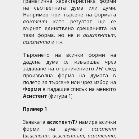
граматична характеристика форми
на съответната дума или думи.
Например при търсене на формата
асистент
като резултат ще се
върнат единствено срещанията на
тази форма, но не и
асистентът
,
асистента
и т.н.
Търсенето на всички форми на
дадена дума се извършва чрез
задаване на ограничението
/F/
след
произволна форма на думата в
полето за търсене или чрез избор на
Форми
в падащия списък на менюто
Асистент
(фигура 1).
Пример 1
Заявката
асистент/F/
намира всички
форми на думата
асистент
(
асистент
,
асистентът
,
асистента
,