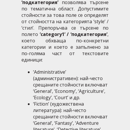
‘подкатегория’
позволява търсене
по тематична област. Допустимите
стойности за това поле се определят
от стойността на категорията ‘style’ /
‘стил’. Препоръчва се търсене по
полето
‘category1’ / ‘подкатегория’
,
което обхваща по-конкретни
категории и което е запълнено за
по-голяма част от текстовите
единици:
‘Аdministrative’
(административен): най-често
срещаните стойности включват
‘General’, ‘Economy’, ‘Agriculture’,
‘Ecology’, ‘Court’ и др.
‘Fiction’ (художествена
литература): най-често
срещаните стойности включват
‘General’, ‘Fantasy’, ‘Adventure
literature’, ‘Detective literature’,