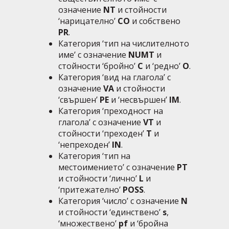
означение
NT
и стойности
‘нарицателно’
CO
и собствено
PR
.
Категория ‘тип на числителното
име’ с означение
NUMT
и
стойности ‘бройно’
C
и ‘редно’
O
.
Категория ‘вид на глагола’ с
означение
VA
и стойности
‘свършен’
PE
и ‘несвършен’
IM
.
Категория ‘преходност на
глагола’ с означение
VT
и
стойности ‘преходен’
T
и
‘непреходен’
IN
.
Категория ‘тип на
местоимението’ с означение
PT
и стойности ‘лично’
L
и
‘притежателно’
POSS
.
Категория ‘число’ с означение
N
и стойности ‘единствено’
s
,
‘множествено’
pf
и ‘бройна