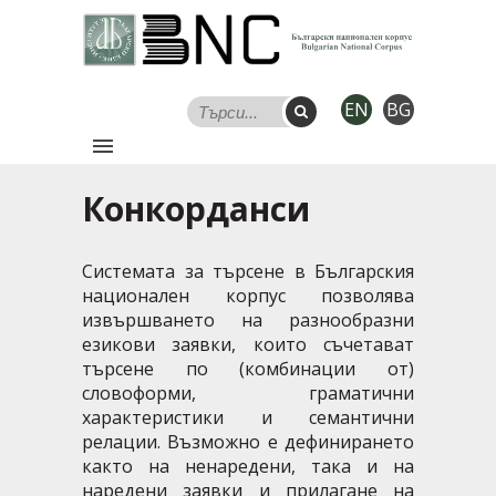
EN
BG
Конкорданси
Системата за търсене
в
Българския
национален корпус
позволява
извършването на разнообразни
езикови заявки
,
които съчетават
търсене по (комбинации от)
словоформи
,
граматични
характеристики
и
семантични
релации
. Възможно е дефинирането
както на ненаредени, така и на
наредени
заявки и прилагане на