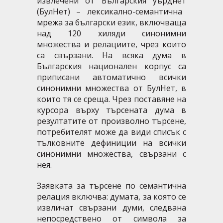
извлечени от
Българския уърднет
(БулНет) – лексикално-семантична
мрежа за български език, включваща
над 120 хиляди синонимни
множества и релациите, чрез които
са свързани. На всяка дума в
Българския национален корпус са
приписани автоматично всички
синонимни множества от БулНет, в
които тя се среща. Чрез поставяне на
курсора върху търсената дума в
резултатите от произволно търсене,
потребителят може да види списък с
тълковните дефиниции на всички
синонимни множества, свързани с
нея.
Заявката за търсене по семантична
релация включва: думата, за която се
извличат свързани думи, следвана
непосредствено от символа за