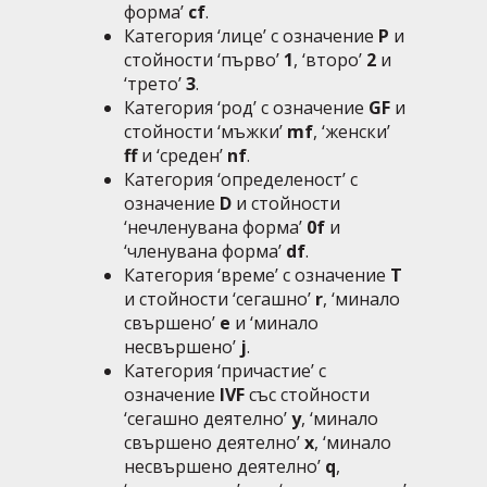
форма’
cf
.
Категория ‘лице’ с означение
P
и
стойности ‘първо’
1
, ‘второ’
2
и
‘трето’
3
.
Категория ‘род’ с означение
GF
и
стойности ‘мъжки’
mf
, ‘женски’
ff
и ‘среден’
nf
.
Категория ‘определеност’ с
означение
D
и стойности
‘нечленувана форма’
0f
и
‘членувана форма’
df
.
Категория ‘време’ с означение
T
и стойности ‘сегашно’
r
, ‘минало
свършено’
e
и ‘минало
несвършено’
j
.
Категория ‘причастие’ с
означение
IVF
със стойности
‘сегашно деятелно’
y
, ‘минало
свършено деятелно’
x
, ‘минало
несвършено деятелно’
q
,