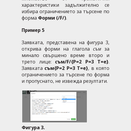
характеристики задължително се
избира ограничението за търсене по
форма
Форми (/F/)
.
Пример 5
Заявката, представена на фигура 3,
открива форми на глагола
съм
за
минало свършено време второ и
трето лице:
съм/F/{P=2 P=3 T=e}
.
Заявката
съм{P=2 P=3 T=e}
, в която
ограничението за търсене по форма
и пропуснато, не извежда резултати.
Фигура 3.