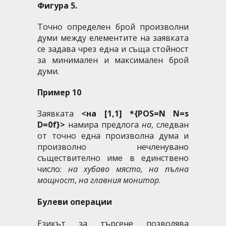
Фигура 5.
Точно определен брой произволни
думи между елементите на заявката
се задава чрез една и съща стойност
за минимален и максимален брой
думи.
Пример 10
Заявката
<на [1,1] *{POS=N N=s
D=0f}>
намира предлога
на
, следван
от точно една произволна дума и
произволно нечленувано
съществително име в единствено
число:
на хубаво място, на пълна
мощност
,
на главния монитор
.
Булеви операции
Езикът за търсене позволява