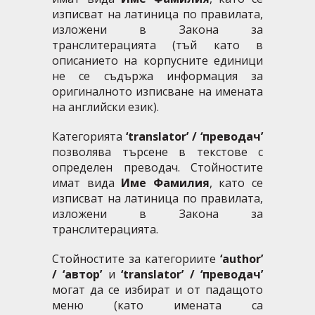
изписват на латиница по правилата,
изложени в Закона за
транслитерацията (тъй като в
описанието на корпусните единици
не се съдържа информация за
оригиналното изписване на имената
на английски език).
Категорията
‘translator’ / ‘преводач’
позволява търсене в текстове с
определен преводач. Стойностите
имат вида
Име Фамилия
, като се
изписват на латиница по правилата,
изложени в Закона за
транслитерацията.
Стойностите за категориите
‘author’
/ ‘автор’
и
‘translator’ / ‘преводач’
могат да се избират и от падащото
меню (като имената са