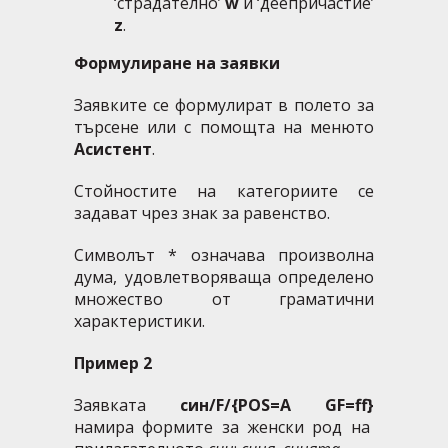
‘страдателно’
w
и ‘деепричастие’
z
.
Формулиране на заявки
Заявките се формулират в полето за
търсене или с помощта на менюто
Асистент
.
Стойностите на категориите се
задават чрез знак за равенство.
Символът * означава произволна
дума, удовлетворяваща определено
множество от граматични
характеристики.
Пример 2
Заявката
син/F/{POS=A GF=ff}
намира формите за женски род на