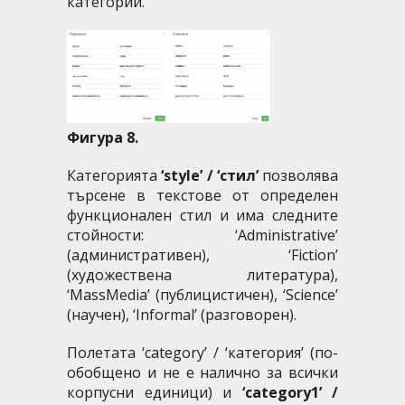
категории.
Фигура 8.
Категорията
‘style’ / ‘стил’
позволява
търсене в текстове от определен
функционален стил и има следните
стойности: ‘Аdministrative’
(административен), ‘Fiction’
(художествена литература),
‘MassMedia’ (публицистичен), ‘Science’
(научен), ‘Informal’ (разговорен).
Полетата ‘category’ / ‘категория’ (по-
обобщено и не е налично за всички
корпусни единици) и
‘category1’ /