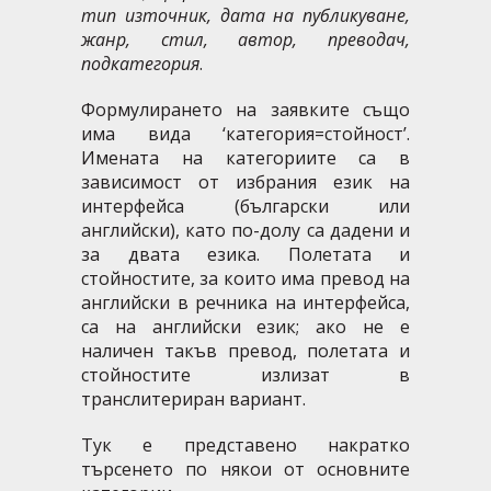
тип източник, дата на публикуване,
жанр, стил, автор, преводач,
подкатегория
.
Формулирането на заявките също
има вида ‘категория=стойност’.
Имената на категориите са в
зависимост от избрания език на
интерфейса (български или
английски), като по-долу са дадени и
за двата езика. Полетата и
стойностите, за които има превод на
английски в речника на интерфейса,
са на английски език; ако не е
наличен такъв превод, полетата и
стойностите излизат в
транслитериран вариант.
Тук е представено накратко
търсенето по някои от основните