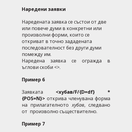
Наредени заявки
Наредената заявка се състои от две
или повече думи в конкретни или
произволни форми, които се
откриват в точно зададената
последователност без други думи
помежду им.
Наредена заявка се огражда в
ъглови скоби <>.
Пример 6
Заявката
<хубав/F/{D=df} *
{POS=N}>
открива членувана форма
на прилагателното
хубав
, следвано
от произволно съществително.
Пример 7