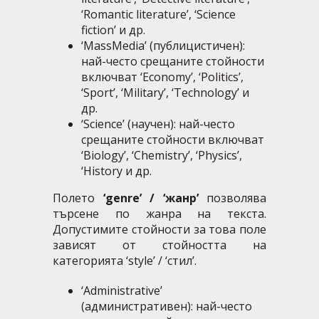
‘Romantic literature’, ‘Science
fiction’ и др.
‘MassMedia’ (публицистичен):
най-често срещаните стойности
включват ‘Economy’, ‘Politics’,
‘Sport’, ‘Military’, ‘Technology’ и
др.
‘Science’ (научен): най-често
срещаните стойности включват
‘Biology’, ‘Chemistry’, ‘Physics’,
‘History и др.
Полето
‘genre’ / ‘жанр’
позволява
търсене по жанра на текста.
Допустимите стойности за това поле
зависят от стойността на
категорията ‘style’ / ‘стил’.
‘Аdministrative’
(административен): най-често