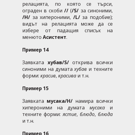
релацията, по която се търси,
ограден в скоби
//
(
/S/
за синоними,
/H/
за хипероними,
/L/
за подобие);
видът на релацията може да се
избере от падащия списък на
менюто
Асистент
.
Пример 14
Заявката
хубав/S/
открива всички
синоними на думата
хубав
и техните
форми:
красив
,
красива
и т.н.
Пример 15
Заявката
мусака/H/
намира всички
хипероними на думата
мусака
и
техните форми:
ястие
,
блюдо
,
блюда
и т.н.
Пример 16