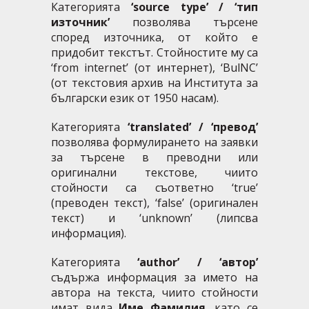
Категорията
‘source type’ / ‘тип
източник’
позволява търсене
според източника, от който е
придобит текстът. Стойностите му са
‘from internet’ (от интернет), ‘BulNC’
(от текстовия архив на Института за
български език от 1950 насам).
Категорията
‘translated’ / ‘превод’
позволява формулирането на заявки
за търсене в преводни или
оригинални текстове, чиито
стойности са съответно ‘true’
(преводен текст), ‘false’ (оригинален
текст) и ‘unknown’ (липсва
информация).
Категорията
‘author’ / ‘автор’
съдържа информация за името на
автора на текста, чиито стойности
имат вида
Име Фамилия
, като се