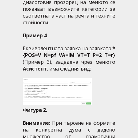
диалоговия прозорец на менюто се
появяват възможните категории за
съответната част на речта и техните
стойности.
Пример 4
Еквивалентната заявка на заявката
*
{POS=V N=pf VA=IM VT=T P=2 T=r}
(Пример 3), зададена чрез менюто
Асистент
, има следния вид:
Фигура 2.
Внимание:
При търсене на формите
на конкретна дума с дадено
множество от граматични