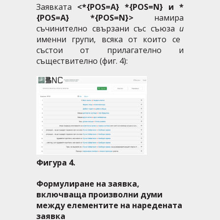
Заявката
<*{POS=A} *{POS=N} и *
{POS=A} *{POS=N}>
намира
съчинително свързани със съюза
и
именни групи, всяка от които се
състои от прилагателно и
съществително (фиг. 4):
Фигура 4.
Формулиране на заявка,
включваща произволни думи
между елементите на наредената
заявка