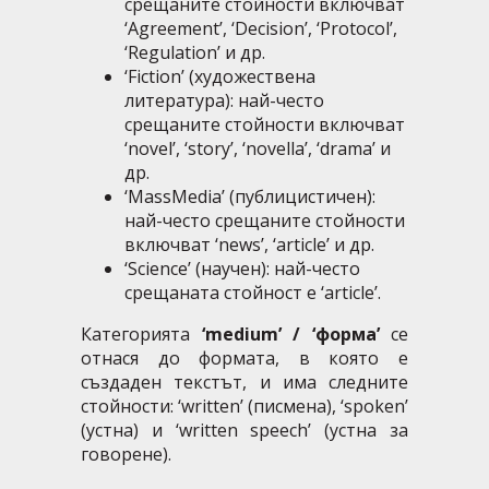
срещаните стойности включват
‘Agreement’, ‘Decision’, ‘Protocol’,
‘Regulation’ и др.
‘Fiction’ (художествена
литература): най-често
срещаните стойности включват
‘novel’, ‘story’, ‘novella’, ‘drama’ и
др.
‘MassMedia’ (публицистичен):
най-често срещаните стойности
включват ‘news’, ‘article’ и др.
‘Science’ (научен): най-често
срещаната стойност e ‘article’.
Категорията
‘medium’ / ‘форма’
се
отнася до формата, в която е
създаден текстът, и има следните
стойности: ‘written’ (писмена), ‘spoken’
(устна) и ‘written speech’ (устна за
говорене).