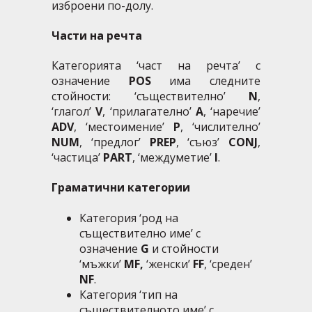
изброени по-долу.
Части на речта
Категорията ‘част на речта’ с
означение
POS
има следните
стойности: ‘съществително’
N
,
‘глагол’
V
, ‘прилагателно’
A
, ‘наречие’
ADV
, ‘местоимение’
P
, ‘числително’
NUM
, ‘предлог’
PREP
, ‘съюз’
CONJ
,
‘частица’
PART
, ‘междуметие’
I
.
Граматични категории
Категория ‘род на
съществително имe’ с
означение
G
и стойности
‘мъжки’
MF,
‘женски’
FF
, ‘среден’
NF
.
Категория ‘тип на
съществителното име’ с