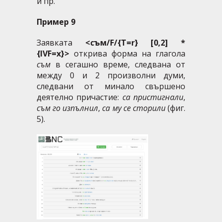
и пр.
Пример 9
Заявката
<съм/F/{T=r} [0,2] *
{IVF=x}>
открива форма на глагола
съм
в сегашно време, следвана от
между 0 и 2 произволни думи,
следвани от минало свършено
деятелно причастие:
са пристигнали
,
съм го изпълнил
,
са му се сторили
(фиг.
5).