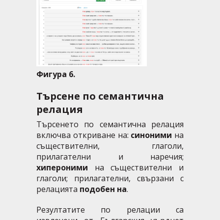
Фигура 6.
Търсене по семантична
релация
Търсенето по семантична релация
включва откриване на:
синоними
на
съществителни, глаголи,
прилагателни и наречия;
хипероними
на съществителни и
глаголи; прилагателни, свързани с
релацията
подобен на
.
Резултатите по релации са