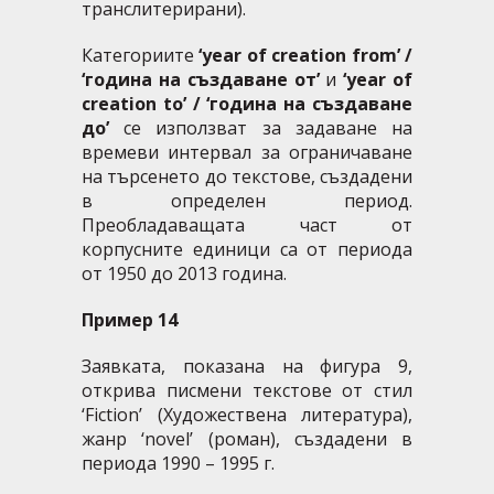
транслитерирани).
Категориите
‘year of creation from’ /
‘година на създаване от’
и
‘year of
creation to’ / ‘година на създаване
до’
се използват за задаване на
времеви интервал за ограничаване
на търсенето до текстове, създадени
в определен период.
Преобладаващата част от
корпусните единици са от периода
от 1950 до 2013 година.
Пример 14
Заявката, показана на фигура 9,
открива писмени текстове от стил
‘Fiction’ (Художествена литература),
жанр ‘novel’ (роман), създадени в
периода 1990
–
1995 г.