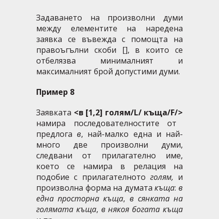
Задаването на произволни думи
между елементите на наредена
заявка се въвежда с помощта на
правоъгълни скоби [], в които се
отбелязва минималният и
максималният брой допустими думи.
Пример 8
Заявката
<в [1,2] голям/L/ къща/F/>
намира последователностите от
предлога
в
, най-малко една и най-
много две произволни думи,
следвани от прилагателно име,
което се намира в релация на
подобие с прилагателното
голям,
и
произволна форма на думата
къща
:
в
една просторна къща
,
в сянката на
голямата къща
,
в някоя богата къща