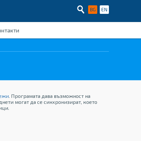
BG
EN
онтакти
режи
. Програмата дава възможност на
нети могат да се синхронизират, което
ици.