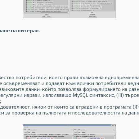
ване на литерал.
ество потребители, което прави възможна едновременнат
е осъвременяват и подават към всички потребители ведна
зиковите данни, който позволява формулирането на разно
 регулярни изрази, използващо MySQL синтаксис, (iii) тър
;
дователност, някои от които са вградени в програмата (Фи
 за проверка на пълнотата и последователността на данн