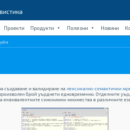
Проекти
Продукти
Полезни
Новини
К
ydra
за създаване и валидиране на
лексикално-семантични м
произволен брой уърднети едновременно. Отделните уърд
а еквивалентните синонимни множества в различните ез