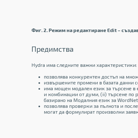
Фиг. 2. Режим на редактиране Edit – създа
Предимства
Hydra има следните важни характеристики:
позволява конкурентен достъп на множ
извършените промени в базата данни с
има мощен модален език за търсене в е
и комбинации от думи, (ii) търсене по
базирано на Модалния език за WordNet
позволява проверки за пълнота и после
могат да формулират произволни заявки