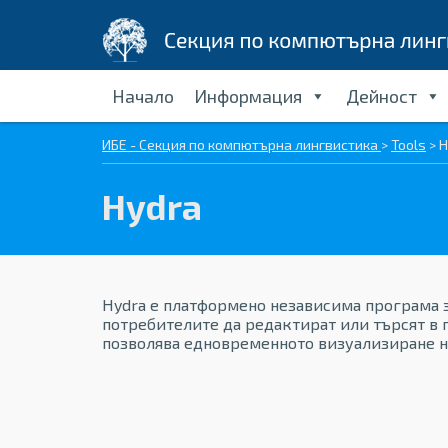
Начало
Информация
Дейност
ИБЕ - Секция по компютърна лингвистика
>
Tools
>
H
Hydra
Hydra е платформено независима програма 
потребителите да редактират или търсят в 
позволява едновременното визуализиране н