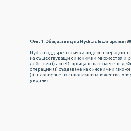
Фиг. 1. Общ изглед на Hydra с Българския
Hydra поддържа всички видове операции, н
на съществуващи синонимни множества и рела
действия (cancel), връщане на отменено де
операции (i) създаване на синонимни множес
(ii) клониране на синонимни множества, опе
уърднет.