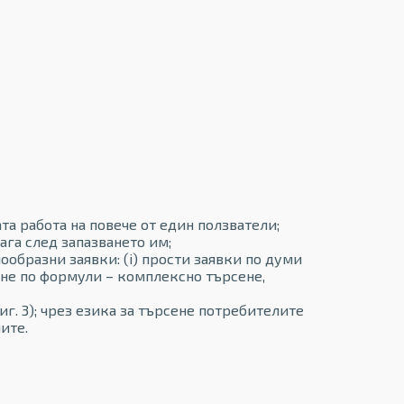
а работа на повече от един ползватели;
га след запазването им;
образни заявки: (i) прости заявки по думи
сене по формули – комплексно търсене,
г. 3); чрез езика за търсене потребителите
ите.