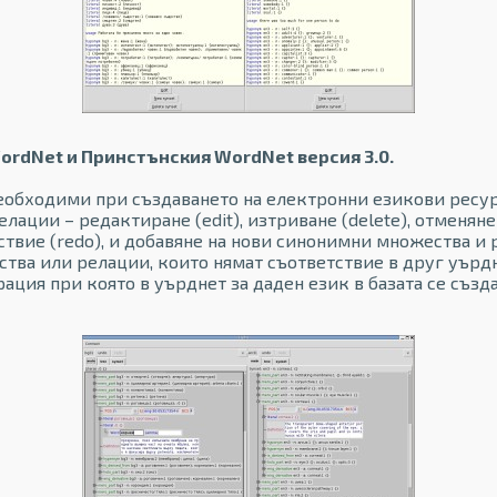
 WordNet и Принстънския WordNet версия 3.0.
еобходими при създаването на електронни езикови ресу
ции – редактиране (edit), изтриване (delete), отменяне
йствие (redo), и добавяне на нови синонимни множества и
тва или релации, които нямат съответствие в друг уърдн
рация при която в уърднет за даден език в базата се съз