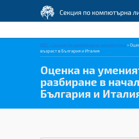
ИБЕ - Секция по компютърна лингвистика
>
Оцен
възраст в България и Италия
Оценка на уменият
разбиране в нача
България и Итали